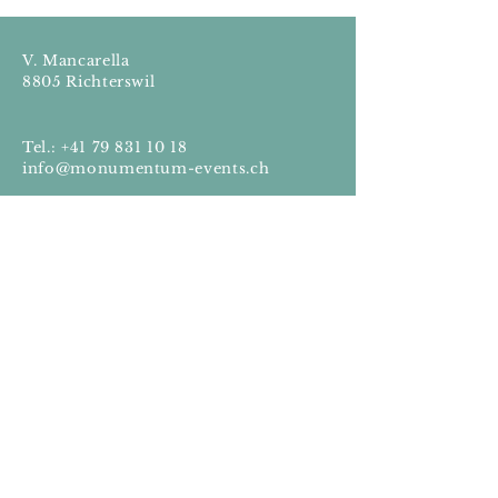
V. Mancarella
8805 Richterswil
Tel.:
+41 79 831 10 18
info@monumentum-events.ch
Impressum
Datenschutz
© 2022 Monumentum
Erstellt mit
Wix.com
Wenn ihr euch eine Hochzeit
oder einen Event wünscht, der
sich leicht anfühlt und
gleichzeitig perfekt organisiert
ist, freue ich mich darauf, euch