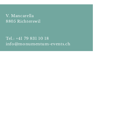
V. Mancarella
8805 Richterswil
Tel.:
+41 79 831 10 18
info@monumentum-events.ch
Impressum
Datenschutz
© 2022 Monumentum
Erstellt mit
Wix.com
Wenn ihr euch eine Hochzeit
oder einen Event wünscht, der
sich leicht anfühlt und
gleichzeitig perfekt organisiert
ist, freue ich mich darauf, euch